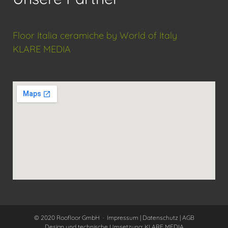
Floor Italia ceramiche by World of Italy
KLARE MEDIA
©
2020 Roofloor GmbH ·
Impressum
|
Datenschutz
|
AGB
Design und technische Umsetzung: KLARE MEDIA